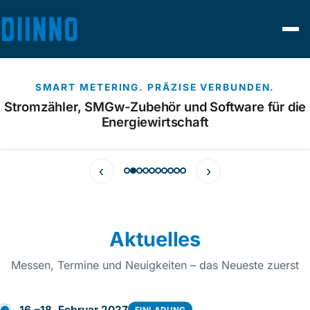
SMART METERING. PRÄZISE VERBUNDEN.
Stromzähler, SMGw-Zubehör und Software für die
Energiewirtschaft
‹
›
STROMZÄHLER · MME
DDZ285
Einphasen-Wechselstromzähler (mME)
Aktuelles
Mehr erfahren →
Messen, Termine und Neuigkeiten – das Neueste zuerst
16.–18. Februar 2027
EINLADUNG